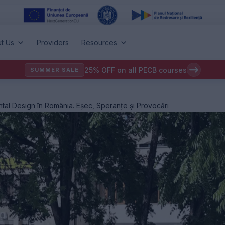
t Us
Providers
Resources
25% OFF on all PECB courses
SUMMER SALE
al Design în România. Eșec, Speranțe și Provocări