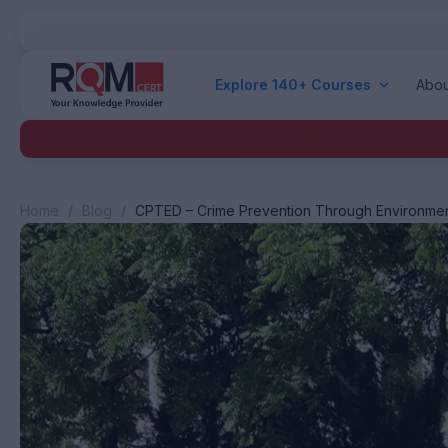
Explore 140+ Courses
Abou
Home
/
Blog
/
CPTED – Crime Prevention Through Environment