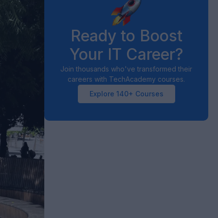
Ready to Boost
Your IT Career?
Join thousands who've transformed their
careers with TechAcademy courses.
Explore 140+ Courses