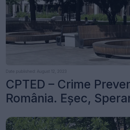
Date published: August 12, 2023
CPTED – Crime Preven
România. Eșec, Speran