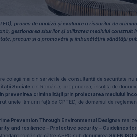
TED), proces de analiză și evaluare a riscurilor de criminal
nă, gestionarea siturilor și utilizarea mediului construit 
nalitate, precum și a promovării și îmbunătățirii sănătății pub
e colegii mei din serviciile de consultanță de securitate nu 
ității Sociale
din România, propunerea, însoțită de docume
în prevenirea criminalității prin proiectarea mediului înc
erut unele lămuriri față de CPTED, de domeniul de reglemen
rime Prevention Through Environmental Design
se realiz
ity and resilience – Protective security – Guidelines fo
standard român de către ASRO sub denumirea
SR EN ISO 