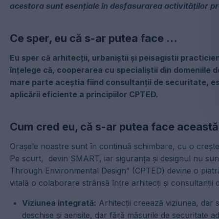
acestora sunt esențiale în desfasurarea activităților pr
Ce sper, eu că s-ar putea face …
Eu sper că arhitecții, urbaniștii și peisagistii practici
înțelege că, cooperarea cu specialiștii din domeniile d
mare parte aceștia fiind consultanții de securitate, e
aplicării eficiente a principiilor CPTED.
Cum cred eu, că s-ar putea face aceast
Orașele noastre sunt în continuă schimbare, cu o creștere 
Pe scurt, devin SMART, iar siguranța și designul nu sunt
Through Environmental Design” (CPTED) devine o piatră 
vitală o colaborare strânsă între arhitecți și consultanții 
Viziunea integrată:
Arhitecții creează viziunea, dar s
deschise și aerisite, dar fără măsurile de securitate 