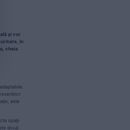
ală și vor
uritate, în
a, cheia
adaptabile.
Prevention
ție, este
ta spații
este două