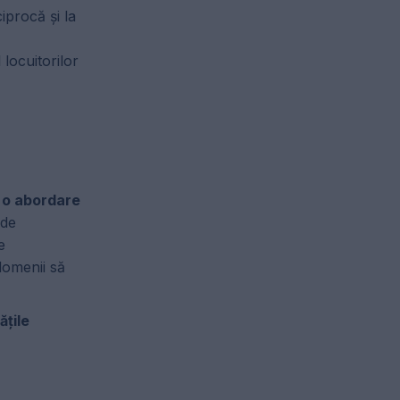
iprocă și la
locuitorilor
ă o abordare
 de
e
 domenii să
ățile