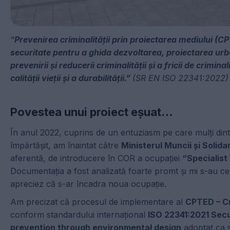
“
Prevenirea criminalității prin proiectarea mediului (CP
securitate pentru a ghida dezvoltarea, proiectarea urba
prevenirii și reducerii criminalității și a fricii de crimi
calității vieții și a durabilității.”
(SR EN ISO 22341:2022)
Povestea unui proiect eșuat…
În anul 2022, cuprins de un entuziasm pe care mulți dintr
împărtășit, am înaintat către
Ministerul Muncii și Solidar
aferentă, de introducere în COR a ocupației
“Specialist 
Documentația a fost analizată foarte promt și mi s-au c
apreciez că s-ar încadra noua ocupație.
Am precizat că procesul de implementare al
CPTED – C
conform standardului internațional
ISO 22341:2021 Secur
prevention through environmental design
adoptat ca 