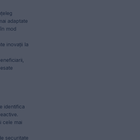
nțeleg
 mai adaptate
, în mod
e inovații la
neficiarii,
resate
 identifica
reactive.
i cele mai
de securitate