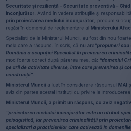
Securitate și reziliență – Securitate preventivă – Ghid
înconjurător
. Având în vedere atribuțiile și responsabili
prin proiectarea mediului înconjurător
, precum și ocup
regăsi în domeniul de reglementare al
Ministerului Afac
Specialiștii de la Ministerul Muncii, au fost din nou foarte 
mele care a răspuns, în scris, că nu are
“
propuneri sau o
România a ocupației Specialist în prevenirea criminalit
mod foarte corect după părerea mea, că:
“domeniul Cr
pe arii de activitate diverse, între care prevenirea și c
construcții”
.
Ministerul Muncii
a luat în considerare răspunsul
MAI
ș
aviz din partea acestei instituții cu privire la introducere
Ministerul Muncii, a primit un răspuns, cu aviz negati
“proiectarea mediului înconjurător este un atribut speci
peisagistică, iar prevenirea criminalității prin proiecta
specializari a practicienilor care activează în domeniil