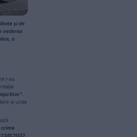
itate și de
în vederea
lice, a
mi l-au
ntația
onjurător”
.
tare și unde
ează
r crime
22341:2022