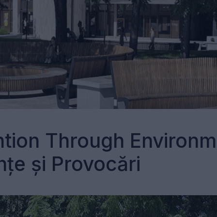
tion Through Environme
țe și Provocări