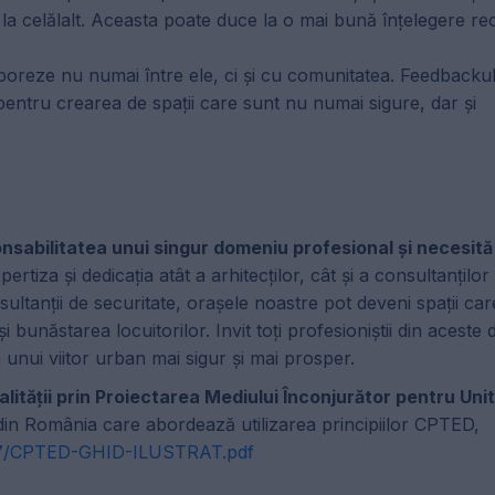
 la celălalt. Aceasta poate duce la o mai bună înțelegere rec
oreze nu numai între ele, ci și cu comunitatea. Feedbackul 
 pentru crearea de spații care sunt nu numai sigure, dar și
onsabilitatea unui singur domeniu profesional și necesit
rtiza și dedicația atât a arhitecților, cât și a consultanților
sultanții de securitate, orașele noastre pot deveni spații car
i bunăstarea locuitorilor. Invit toți profesioniștii din aceste
unui viitor urban mai sigur și mai prosper.
ității prin Proiectarea Mediului Înconjurător pentru Unit
din România care abordează utilizarea principiilor CPTED,
/07/CPTED-GHID-ILUSTRAT.pdf