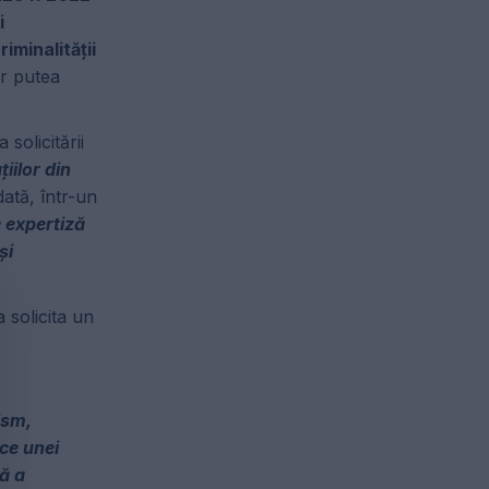
i
iminalității
ar putea
solicitării
iilor din
ată, într-un
 expertiză
și
 solicita un
ism,
ice unei
lă a