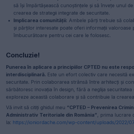
să își împărtășească cunoștințele și să învețe unul de
crearea de strategii integrate de securitate.
Implicarea comunității:
Ambele părți trebuie să colab
și părților interesate poate oferi informații valoroase
îmbucurătoare pentru cei care le folosesc.
Concluzie!
Punerea în aplicare a principiilor CPTED nu este resp
interdisciplinară.
Este un efort colectiv care necesită expe
securitate. Prin colaborarea strânsă între arhitecți și con
sărbătoresc inovația în design, fără a neglija securitatea ș
exploreze această colaborare și să contribuie la crearea 
Vă invit să citiți ghidul meu
“CPTED – Prevenirea Criminal
Administrativ Teritoriale din România”
, prima lucrare 
la:
https://ioniordache.com/wp-content/uploads/2022