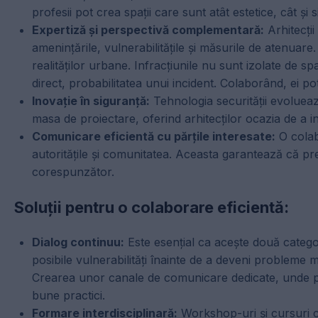
profesii pot crea spații care sunt atât estetice, cât și s
Expertiză și perspectivă complementară:
Arhitecții
amenințările, vulnerabilitățile și măsurile de atenuar
realităților urbane. Infracțiunile nu sunt izolate de sp
direct, probabilitatea unui incident. Colaborând, ei pot 
Inovație în siguranță:
Tehnologia securității evoluează
masa de proiectare, oferind arhitecților ocazia de a int
Comunicare eficientă cu părțile interesate:
O colab
autoritățile și comunitatea. Aceasta garantează că pre
corespunzător.
Soluții pentru o colaborare eficientă:
Dialog continuu:
Este esențial ca acește două categor
posibile vulnerabilități înainte de a deveni probleme m
Crearea unor canale de comunicare dedicate, unde prof
bune practici.
Formare interdisciplinară:
Workshop-uri și cursuri co