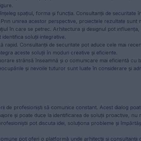
igure.
 înțeleg spațiul, forma și funcția. Consultanții de securitate î
e. Prin unirea acestor perspective, proiectele rezultate sunt
ațiul în care se petrec. Arhitectura și designul pot influența
identifica soluții integrative.
 rapid. Consultanții de securitate pot aduce cele mai recent
egra aceste soluții în moduri creative și eficiente.
orare strânsă înseamnă și o comunicare mai eficientă cu be
ocupările și nevoile tuturor sunt luate în considerare și ad
ii de profesioniști să comunice constant. Acest dialog poate
ajore și poate duce la identificarea de soluții proactive, nu 
esioniștii pot discuta idei, soluționa probleme și împărtăș
mune pot oferi o platformă unde arhitecții și consultanții 