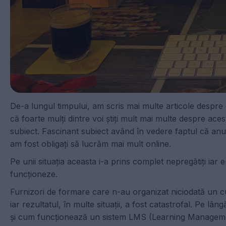
De-a lungul timpului, am scris mai multe articole despre 
că foarte mulți dintre voi știți mult mai multe despre ace
subiect. Fascinant subiect având în vedere faptul că anul
am fost obligați să lucrăm mai mult online.
Pe unii situația aceasta i-a prins complet nepregătiți iar 
funcționeze.
Furnizori de formare care n-au organizat niciodată un cu
iar rezultatul, în multe situații, a fost catastrofal. Pe
și cum funcționează un sistem LMS (Learning Management