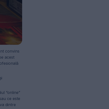
unt convins
 pe acest
rofesională
și
ul “online”
 sau ce este
va dintre