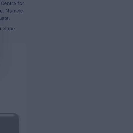
 Centre for
ale. Numele
uate.
i etape