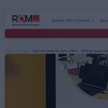
Explore 140+ Courses
Abou
Home
/
Blog
/
Cum să creați un curs online – Ghid pe baza m