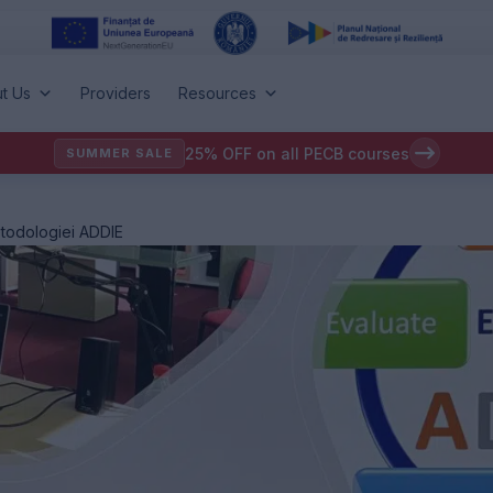
t Us
Providers
Resources
25% OFF on all PECB courses
SUMMER SALE
etodologiei ADDIE