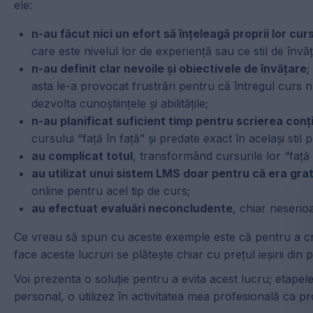
ele:
n-au făcut nici un efort să înțeleagă proprii lor cur
care este nivelul lor de experiență sau ce stil de învăț
n-au definit clar nevoile și obiectivele de învățare
;
asta le-a provocat frustrări pentru că întregul curs n
dezvolta cunoștiințele și abilitățile;
n-au planificat suficient timp pentru scrierea conți
cursului “față în față” și predate exact în același st
au complicat totul
, transformând cursurile lor “față 
au utilizat unui sistem LMS doar pentru că era grat
online pentru acel tip de curs;
au efectuat evaluări neconcludente
, chiar neserioa
Ce vreau să spun cu aceste exemple este că pentru a cre
face aceste lucruri se plătește chiar cu prețul ieșirii din
Voi prezenta o soluție pentru a evita acest lucru; etapel
personal, o utilizez în activitatea mea profesională ca p