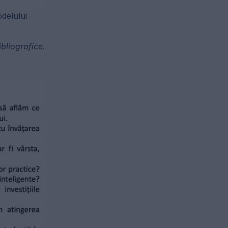
delului
ibliografice.