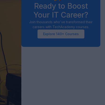
Ready to Boost
Your IT Career?
Join thousands who've transformed their
careers with TechAcademy courses.
Explore 140+ Courses