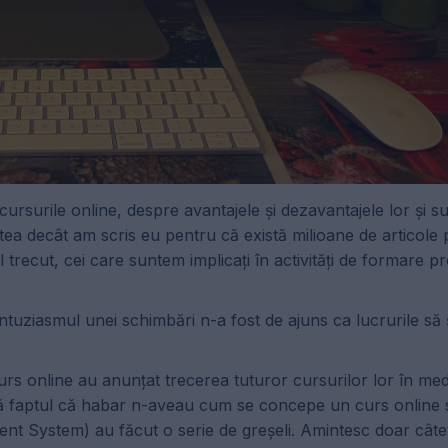
cursurile online, despre avantajele și dezavantajele lor și s
stea decât am scris eu pentru că există milioane de articole
 trecut, cei care suntem implicați în activități de formare p
entuziasmul unei schimbări n-a fost de ajuns ca lucrurile să 
rs online au anunțat trecerea tuturor cursurilor lor în medi
 lângă faptul că habar n-aveau cum se concepe un curs online
 System) au făcut o serie de greșeli. Amintesc doar câte