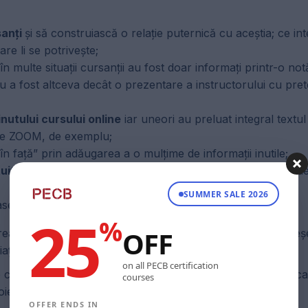
sanți
și să construiască o relație puternică cu aceștia; ce in
are li se potrivește;
 în multe situații cursanții au fost doar informați printr-o not
u a fost altceva decât o prezentare a instructorului cu pret
nutului cursului online
iar uneori au preluat integral textul 
il pe ZOOM, de exemplu;
în față” prin adăugarea a o mulțime de informații inutile;
uit
chiar dacă acesta nu era nici pe departe util activității 
SUMMER SALE 2026
se, în unele cazuri utilizând email-urile cursanților.
25
%
OFF
a un curs online este nevoie de mult timp și efort iar greș
 piața furnizorilor de formare profesională.
on all PECB certification
e creării unui curs online utilizând metodologia ADDIE pe c
courses
roiectant și dezvoltator de programe profesionale.
OFFER ENDS IN