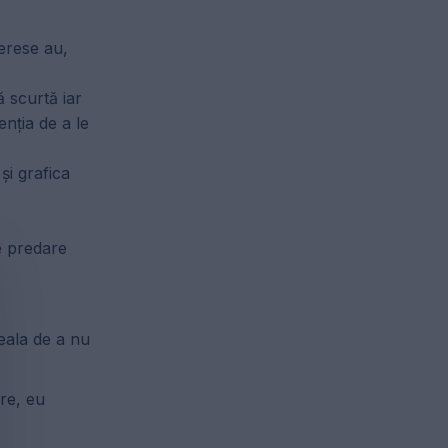
terese au,
ă scurtă iar
enția de a le
și grafica
de predare
eala de a nu
are, eu