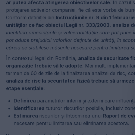
ar putea afecta atingerea obiectivelor sale
. În cazul 
protejarea activelor companiei, fie că este vorba de bunu
Conform definiției din
Instrucțiunile nr. 9 din 1 februar
unităţilor ce fac obiectul Legii nr. 333/2003,
analiza d
identifica ameninţările şi vulnerabilităţile care pot pune 
pot aduce prejudicii valorilor deţinute de unităţi, în scopu
căreia se stabilesc măsurile necesare pentru limitarea s
În contextul legal din România,
analiza de securitate fi
organizație trebuie să le adopte
. Mai mult, implementar
termen de 60 de zile de la finalizarea analizei de risc, c
analiza de risc la securitatea fizică trebuie să urme
etape esențiale:
Definirea
parametrilor interni și externi care influențe
Identificarea
tuturor riscurilor posibile, inclusiv zon
Estimarea
riscurilor și întocmirea unui
Raport de eva
necesare pentru limitarea sau eliminarea acestora.