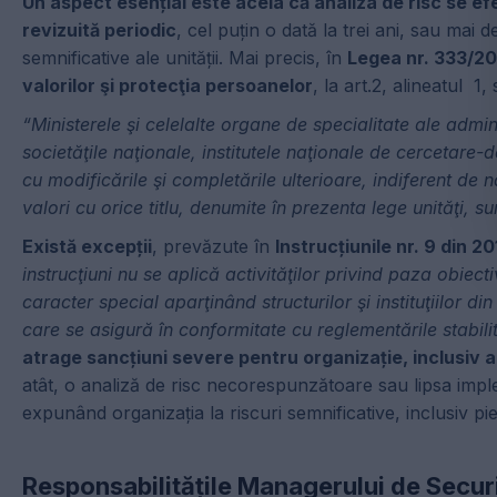
Un aspect esențial este acela că analiza de risc se efe
revizuită periodic
, cel puțin o dată la trei ani, sau mai
semnificative ale unității. Mai precis, în
Legea nr. 333/200
valorilor şi protecţia persoanelor
, la art.2, alineatul 1
“Ministerele şi celelalte organe de specialitate ale admin
societăţile naţionale, institutele naţionale de cercetare
cu modificările şi completările ulterioare, indiferent de n
valori cu orice titlu, denumite în prezenta lege unităţi, 
Există excepții
, prevăzute în
Instrucțiunile nr. 9 din 2
instrucţiuni nu se aplică activităţilor privind paza obiect
caracter special aparţinând structurilor şi instituţiilor d
care se asigură în conformitate cu reglementările stabili
atrage sancțiuni severe pentru organizație, inclusiv a
atât, o analiză de risc necorespunzătoare sau lipsa implem
expunând organizația la riscuri semnificative, inclusiv p
Responsabilitățile Managerului de Secur