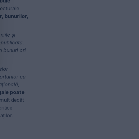
ebuie
tecturale
, bunurilor,
iile şi
epublicată,
n bunuri ori
elor
orturilor cu
aţională,
gale poate
 mult decât
ritice,
ților.