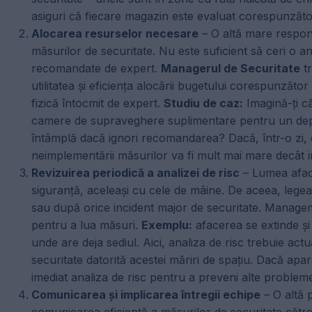
asiguri că fiecare magazin este evaluat corespunzător 
Alocarea resurselor necesare
– O altă mare respons
măsurilor de securitate. Nu este suficient să ceri o anal
recomandate de expert.
Managerul de Securitate
t
utilitatea și eficiența alocării bugetului corespunzător
fizică întocmit de expert.
Studiu de caz:
Imagină-ți că
camere de supraveghere suplimentare pentru un depoz
întâmplă dacă ignori recomandarea? Dacă, într-o zi, d
neimplementării măsurilor va fi mult mai mare decât inve
Revizuirea periodică a analizei de risc
– Lumea aface
siguranță, aceleași cu cele de mâine. De aceea, legea c
sau după orice incident major de securitate. Managem
pentru a lua măsuri.
Exemplu:
afacerea se extinde și 
unde are deja sediul. Aici, analiza de risc trebuie actu
securitate datorită acestei măriri de spațiu. Dacă apar
imediat analiza de risc pentru a preveni alte problem
Comunicarea și implicarea întregii echipe
– O altă 