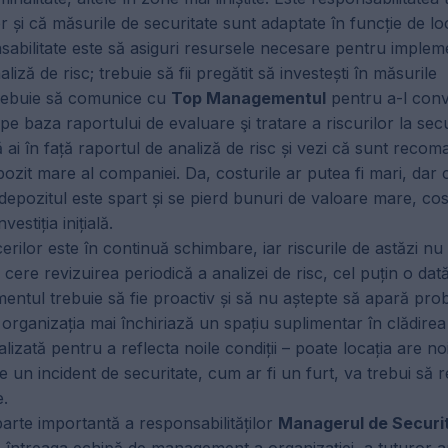
și că măsurile de securitate sunt adaptate în funcție de loc
abilitate este să asiguri resursele necesare pentru imple
iză de risc; trebuie să fii pregătit să investești în măsurile
rebuie să comunice cu
Top Managementul
pentru a-l conv
 pe baza raportului de evaluare şi tratare a riscurilor la sec
 ai în față raportul de analiză de risc și vezi că sunt reco
it mare al companiei. Da, costurile ar putea fi mari, dar 
epozitul este spart și se pierd bunuri de valoare mare, cos
stiția inițială.
rilor este în continuă schimbare, iar riscurile de astăzi nu
ere revizuirea periodică a analizei de risc, cel puțin o dată 
entul trebuie să fie proactiv și să nu aștepte să apară pro
organizația mai închiriază un spațiu suplimentar în clădirea
alizată pentru a reflecta noile condiții – poate locația are noi
e un incident de securitate, cum ar fi un furt, va trebui să r
e.
parte importantă a responsabilităților
Managerul de Securi