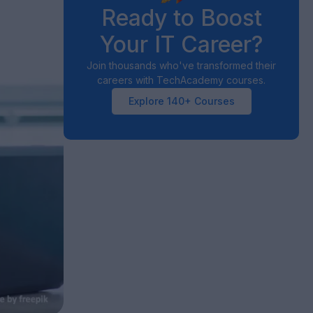
Ready to Boost
Your IT Career?
Join thousands who've transformed their
careers with TechAcademy courses.
Explore 140+ Courses