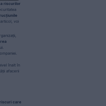
a riscurilor
ecuritatea
rucțiunile
articol, voi
ganizații,
area
ui.
companiei.
vel înalt în
ții afacerii
riscuri care