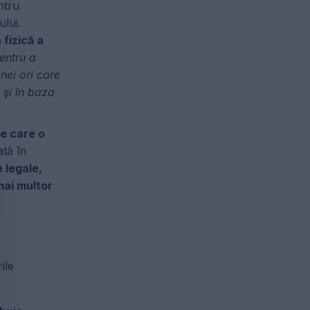
entru
ului.
 fizică a
entru a
anei ori care
e şi în baza
e care o
ată în
 legale,
mai multor
ile