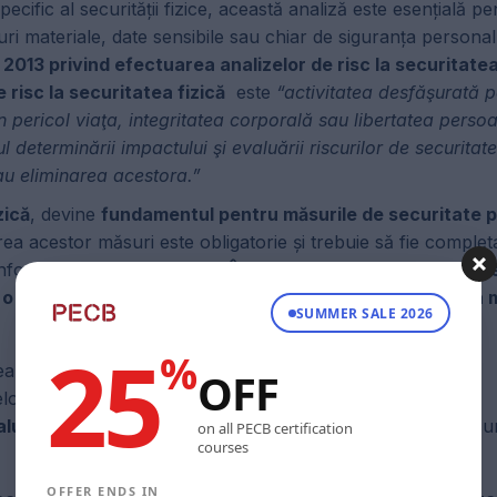
specific al securității fizice, această analiză este esențială p
ri materiale, date sensibile sau chiar de siguranța personal
ie 2013 privind efectuarea analizelor de risc la securitatea
e risc la securitatea fizică
este
“activitatea desfăşurată p
în pericol viaţa, integritatea corporală sau libertatea perso
l determinării impactului şi evaluării riscurilor de securitat
au eliminarea acestora.”
zică
, devine
fundamentul pentru măsurile de securitate p
ea acestor măsuri este obligatorie și trebuie să fie complet
onform Instrucțiunilor M.A.I.
În conformitate cu prevederile
ze o metodologie standardizată care implică parcurgerea 
SUMMER SALE 2026
25
%
ază riscurile la securitatea fizică.
OFF
elor de impact și cauzelor potențiale.
luare și tratare a riscurilor
, care trebuie să includă măsur
on all PECB certification
courses
OFFER ENDS IN