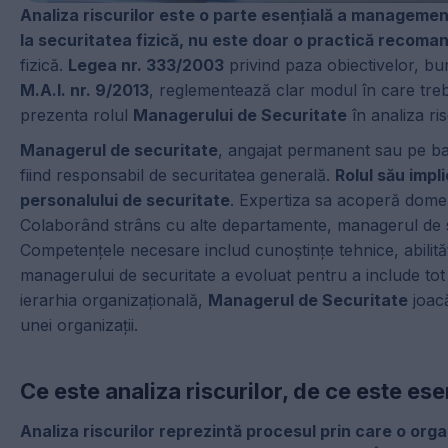
Analiza riscurilor este o parte esențială a managementul
la securitatea fizică, nu este doar o practică recomand
fizică.
Legea nr. 333/2003
privind paza obiectivelor, bu
M.A.I. nr. 9/2013
, reglementează clar modul în care trebui
prezenta rolul
Managerului de Securitate
în analiza ris
Managerul de securitate
, angajat permanent sau pe baz
fiind responsabil de securitatea generală.
Rolul său impl
personalului de securitate
. Expertiza sa acoperă domeni
Colaborând strâns cu alte departamente, managerul de se
Competențele necesare includ cunoștințe tehnice, abilități
managerului de securitate a evoluat pentru a include tot m
ierarhia organizațională,
Managerul de Securitate
joacă
unei organizații.
Ce este analiza riscurilor, de ce este es
Analiza riscurilor reprezintă procesul prin care o organ