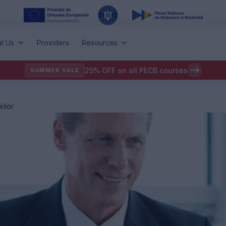
t Us
Providers
Resources
25% OFF on all PECB courses
SUMMER SALE
rilor