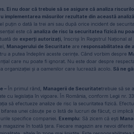
s. Ei nu doar că trebuie să se asigure că analiza riscuril
tru implementarea măsurilor rezultate din această analiz
el puțin o dată la trei ani sau după orice incident de securit
sențial este că
analiza de risc la securitatea fizică nu poa
ctuată de
experți autorizați
, înscriși în Registrul Național al
el,
Managerului de Securitate
are
responsabilitatea de 
ru a putea îndeplini aceste cerințe. Când vorbim despre
Ma
ențial care nu poate fi ignorat. Nu este doar despre respecta
ea organizației și a oamenilor care lucrează acolo.
Să ne gâ
me –
În primul rând,
Managerii de Securitate
trebuie să se 
tate cu legislația în vigoare. În România, conform Legii nr. 3
gația să efectueze analize de risc la securitatea fizică. Efect
bifarea unei căsuțe pe o listă de lucruri de făcut, ci implic
curile specifice companiei.
Exemplu:
Să zicem că ești
Manag
 magazine în toată țara. Fiecare magazin are nevoi diferite
nalitate, altele în zone mai liniștite. Este responsabilitatea 