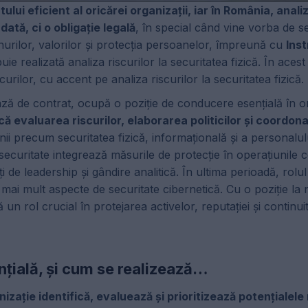
ui eficient al oricărei organizații, iar în România, analiz
ată, ci o obligație legală
, în special când vine vorba de s
nurilor, valorilor și protecția persoanelor, împreună cu
Inst
e realizată analiza riscurilor la securitatea fizică. În acest 
curilor, cu accent pe analiza riscurilor la securitatea fizică.
ă de contrat, ocupă o poziție de conducere esențială în or
ică evaluarea riscurilor, elaborarea politicilor și coordon
i precum securitatea fizică, informațională și a personalul
curitate integrează măsurile de protecție în operațiunile 
 de leadership și gândire analitică. În ultima perioadă, rolul
ai mult aspecte de securitate cibernetică. Cu o poziție la ni
 un rol crucial în protejarea activelor, reputației și continuită
ențială, și cum se realizează…
izație identifică, evaluează și prioritizează potențialele 