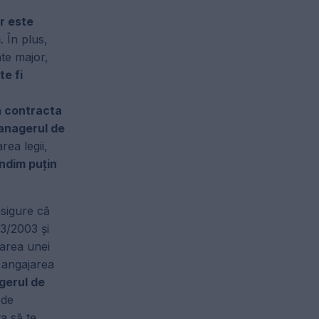
or este
ă
. În plus,
ate major,
te fi
a contracta
nagerul de
rea legii,
ndim puțin
asigure că
33/2003 și
uarea unei
ă angajarea
erul de
 de
ta să te