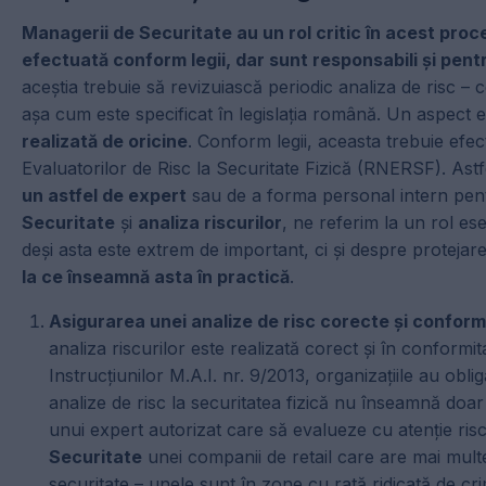
Managerii de Securitate au un rol critic în acest proce
efectuată conform legii, dar sunt responsabili și pen
aceștia trebuie să revizuiască periodic analiza de risc – c
așa cum este specificat în legislația română. Un aspect e
realizată de oricine
. Conform legii, aceasta trebuie efe
Evaluatorilor de Risc la Securitate Fizică (RNERSF). Astf
un astfel de expert
sau de a forma personal intern pent
Securitate
și
analiza riscurilor
, ne referim la un rol es
deși asta este extrem de important, ci și despre protejar
la ce înseamnă asta în practică
.
Asigurarea unei analize de risc corecte și confor
analiza riscurilor este realizată corect și în conformi
Instrucțiunilor M.A.I. nr. 9/2013, organizațiile au obli
analize de risc la securitatea fizică nu înseamnă doar 
unui expert autorizat care să evalueze cu atenție ris
Securitate
unei companii de retail care are mai multe
securitate – unele sunt în zone cu rată ridicată de crimi