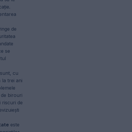
ație.
mentarea
inge de
uritatea
mandate
ce se
tul
 sunt, cu
la trei ani
blemele
 de birouri
 riscuri de
evizuiești
tate
este