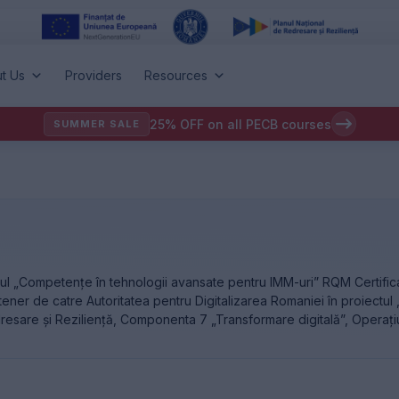
t Us
Providers
Resources
25% OFF on all PECB courses
SUMMER SALE
ectul „Competențe în tehnologii avansate pentru IMM-uri” RQM Certific
rtener de catre Autoritatea pentru Digitalizarea Romaniei în proiectu
dresare și Reziliență, Componenta 7 „Transformare digitală”, Operaț