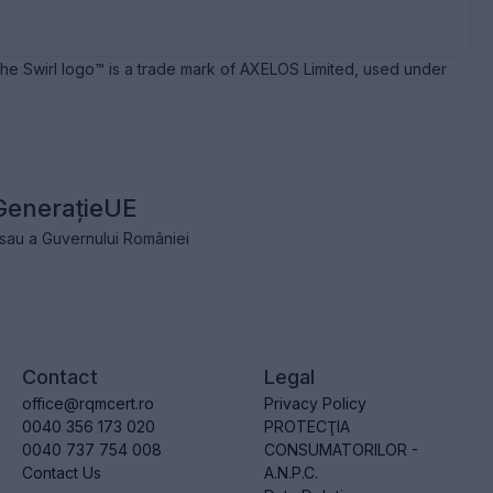
e Swirl logo™ is a trade mark of AXELOS Limited, used under
GenerațieUE
e sau a Guvernului României
Contact
Legal
office@rqmcert.ro
Privacy Policy
0040 356 173 020
PROTECŢIA
0040 737 754 008
CONSUMATORILOR -
Contact Us
A.N.P.C.