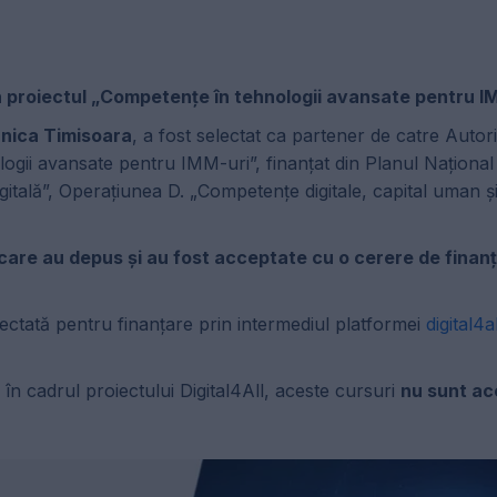
 în proiectul „Competențe în tehnologii avansate pentru I
hnica Timisoara
, a fost selectat ca partener de catre Autor
logii avansate pentru IMM-uri”, finanțat din Planul Național
tală”, Operațiunea D. „Competențe digitale, capital uman și 
 care au depus și au fost acceptate cu o cerere de finanț
lectată pentru finanțare prin intermediul platformei
digital4a
n cadrul proiectului Digital4All, aceste cursuri
nu sunt acc