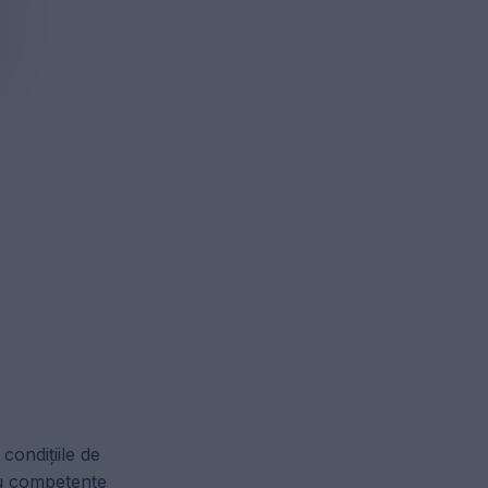
condițiile de
tru competențe