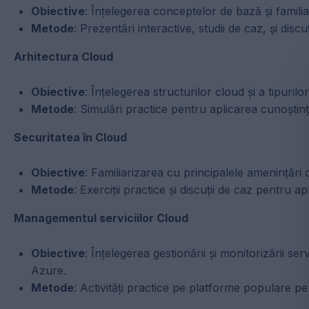
Obiective
: Înțelegerea conceptelor de bază și famili
Metode
: Prezentări interactive, studii de caz, și dis
Arhitectura Cloud
Obiective
: Înțelegerea structurilor cloud și a tipurilor
Metode
: Simulări practice pentru aplicarea cunoștințe
Securitatea în Cloud
Obiective
: Familiarizarea cu principalele amenințări d
Metode
: Exerciții practice și discuții de caz pentru a
Managementul serviciilor Cloud
Obiective
: Înțelegerea gestionării și monitorizării 
Azure.
Metode
: Activități practice pe platforme populare pe