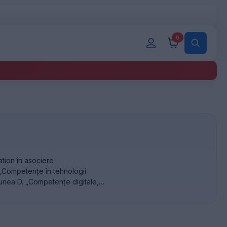
0
ation în asociere
l „Competențe în tehnologii
iunea D. „Competențe digitale,