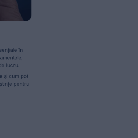
ențiale în
damentale,
de lucru.
le și cum pot
ștințe pentru