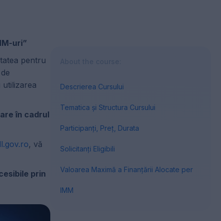
MM-uri”
itatea pentru
About the course:
 de
utilizarea
Descrierea Cursului
Tematica și Structura Cursului
are în cadrul
Participanți, Preț, Durata
ll.gov.ro
, vă
Solicitanți Eligibili
Valoarea Maximă a Finanțării Alocate per
esibile prin
IMM