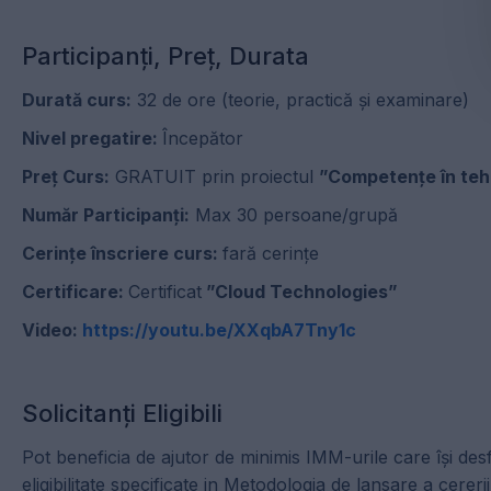
Participanți, Preț, Durata
Durată curs:
32 de ore (teorie, practică și examinare)
Nivel pregatire:
Începător
Preț Curs:
GRATUIT prin proiectul
”Competențe în teh
Număr Participanți:
Max 30 persoane/grupă
Cerințe înscriere curs:
fară cerințe
Certificare:
Certificat
”Cloud Technologies”
Video:
https://youtu.be/XXqbA7Tny1c
Solicitanți Eligibili
Pot beneficia de ajutor de minimis IMM-urile care își des
eligibilitate specificate in Metodologia de lansare a cer