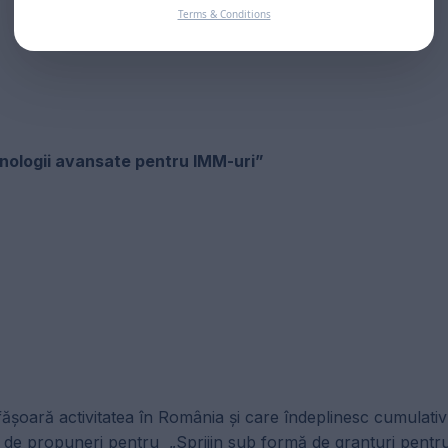
Terms & Conditions
nologii avansate pentru IMM-uri”
fășoară activitatea în România și care îndeplinesc cumulativ 
erii de propuneri pentru „Sprijin sub formă de granturi pen