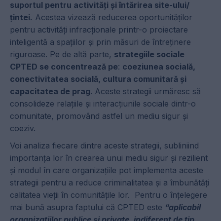
suportul pentru activități și întărirea site-ului/
țintei.
Acestea vizează reducerea oportunităților
pentru activități infracționale printr-o proiectare
inteligentă a spațiilor și prin măsuri de întreținere
riguroase. Pe de altă parte,
strategiile sociale
CPTED se concentrează pe
:
coeziunea socială,
conectivitatea socială, cultura comunitară și
capacitatea de prag
. Aceste strategii urmăresc să
consolideze relațiile și interacțiunile sociale dintr-o
comunitate, promovând astfel un mediu sigur și
coeziv.
Voi analiza fiecare dintre aceste strategii, subliniind
importanța lor în crearea unui mediu sigur și rezilient
și modul în care organizațiile pot implementa aceste
strategii pentru a reduce criminalitatea și a îmbunătăți
calitatea vieții în comunitățile lor. Pentru o înțelegere
mai bună asupra faptului că CPTED este
“aplicabil
organizațiilor publice și private, indiferent de tip,