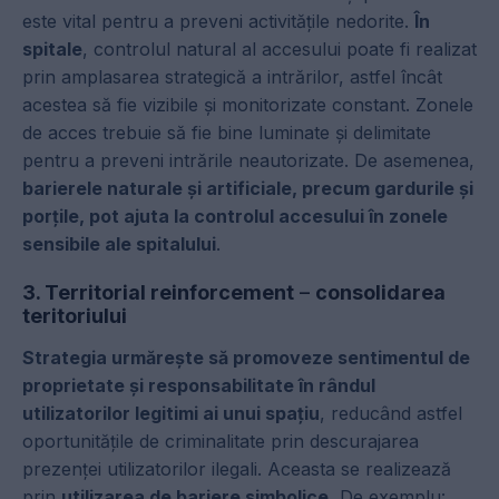
este vital pentru a preveni activitățile nedorite.
În
spitale
, controlul natural al accesului poate fi realizat
prin amplasarea strategică a intrărilor, astfel încât
acestea să fie vizibile și monitorizate constant. Zonele
de acces trebuie să fie bine luminate și delimitate
pentru a preveni intrările neautorizate. De asemenea,
barierele naturale și artificiale, precum gardurile și
porțile, pot ajuta la controlul accesului în zonele
sensibile ale spitalului
.
3. Territorial reinforcement
–
consolidarea
teritoriului
Strategia urmărește să promoveze sentimentul de
proprietate și responsabilitate în rândul
utilizatorilor legitimi ai unui spațiu
, reducând astfel
oportunitățile de criminalitate prin descurajarea
prezenței utilizatorilor ilegali. Aceasta se realizează
prin
utilizarea de bariere simbolice.
De exemplu: