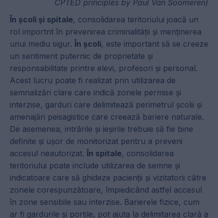
CPTED principles by Paul Van Soomeren)
În școli și spitale
, consolidarea teritoriului joacă un
rol importnt în prevenirea criminalității și menținerea
unui mediu sigur.
În școli
, este important să se creeze
un sentiment puternic de proprietate și
responsabilitate printre elevi, profesori și personal.
Acest lucru poate fi realizat prin utilizarea de
semnalizări clare care indică zonele permise și
interzise, garduri care delimitează perimetrul școlii și
amenajări peisagistice care creează bariere naturale.
De asemenea, intrările și ieșirile trebuie să fie bine
definite și ușor de monitorizat pentru a preveni
accesul neautorizat.
În spitale
, consolidarea
teritoriului poate include utilizarea de semne și
indicatoare care să ghideze pacienții și vizitatorii către
zonele corespunzătoare, împiedicând astfel accesul
în zone sensibile sau interzise. Barierele fizice, cum
ar fi gardurile și porțile, pot ajuta la delimitarea clară a