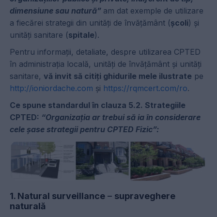
dimensiune sau natură”
am dat exemple de utilizare
a fiecărei strategii din unități de învățământ (
școli
) și
unități sanitare (
spitale
).
Pentru informații, detaliate, despre utilizarea CPTED
în administrația locală, unități de învățământ și unități
sanitare,
vă invit să citiți ghidurile mele ilustrate
pe
http://ioniordache.com
și
https://rqmcert.com/ro
.
Ce spune standardul în clauza 5.2. Strategiile
CPTED:
“
Organizația ar trebui să ia în considerare
cele șase strategii pentru CPTED Fizic”:
1. Natural surveillance
–
supraveghere
naturală