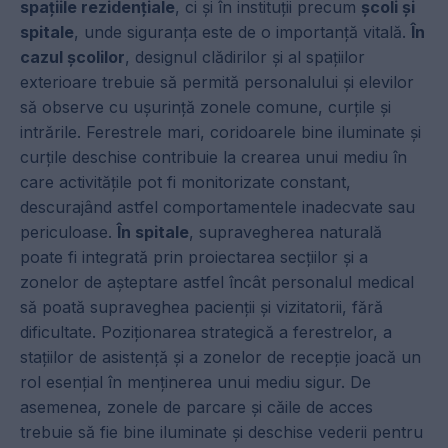
spațiile rezidențiale
, ci și în instituții precum
școli și
spitale
, unde siguranța este de o importanță vitală.
În
cazul școlilor
, designul clădirilor și al spațiilor
exterioare trebuie să permită personalului și elevilor
să observe cu ușurință zonele comune, curțile și
intrările. Ferestrele mari, coridoarele bine iluminate și
curțile deschise contribuie la crearea unui mediu în
care activitățile pot fi monitorizate constant,
descurajând astfel comportamentele inadecvate sau
periculoase.
În spitale
, supravegherea naturală
poate fi integrată prin proiectarea secțiilor și a
zonelor de așteptare astfel încât personalul medical
să poată supraveghea pacienții și vizitatorii, fără
dificultate. Poziționarea strategică a ferestrelor, a
stațiilor de asistență și a zonelor de recepție joacă un
rol esențial în menținerea unui mediu sigur. De
asemenea, zonele de parcare și căile de acces
trebuie să fie bine iluminate și deschise vederii pentru