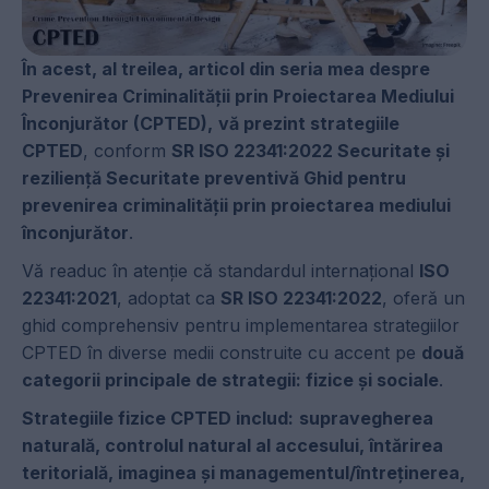
În acest, al treilea, articol din seria mea despre
Prevenirea Criminalității prin Proiectarea Mediului
Înconjurător (CPTED),
vă prezint strategiile
CPTED
, conform
SR ISO 22341:2022 Securitate și
reziliență Securitate preventivă Ghid pentru
prevenirea criminalității prin proiectarea mediului
înconjurător
.
Vă readuc în atenție că standardul internațional
ISO
22341:2021
, adoptat ca
SR ISO 22341:2022
, oferă un
ghid comprehensiv pentru implementarea strategiilor
CPTED în diverse medii construite cu accent pe
două
categorii principale de strategii: fizice și sociale
.
Strategiile fizice CPTED includ:
supravegherea
naturală, controlul natural al accesului, întărirea
teritorială, imaginea și managementul/întreținerea,