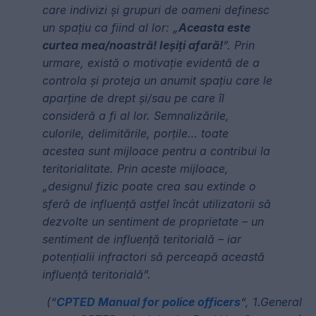
care indivizi și grupuri de oameni definesc
un spațiu ca fiind al lor: „
Aceasta este
curtea mea/noastră! Ieșiți afară!
”. Prin
urmare, există o motivație evidentă de a
controla și proteja un anumit spațiu care le
aparține de drept și/sau pe care îl
consideră a fi al lor. Semnalizările,
culorile, delimitările, porțile… toate
acestea sunt mijloace pentru a contribui la
teritorialitate. Prin aceste mijloace,
„designul fizic poate crea sau extinde o
sferă de influență astfel încât utilizatorii să
dezvolte un sentiment de proprietate – un
sentiment de influență teritorială – iar
potențialii infractori să perceapă această
influență teritorială”.
(“
CPTED Manual for police officers
“, 1.General