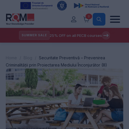
0
25% OFF on all PECB courses
SUMMER SALE
Home
/
Blog
/
Securitate Preventivă – Prevenirea
Criminalității prin Proiectarea Mediului Înconjurător (III)